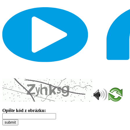
Opíšte kód z obrázku:
submit