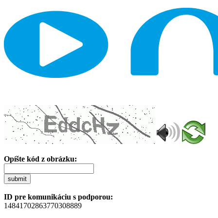
Opíšte kód z obrázku:
submit
ID pre komunikáciu s podporou:
14841702863770308889