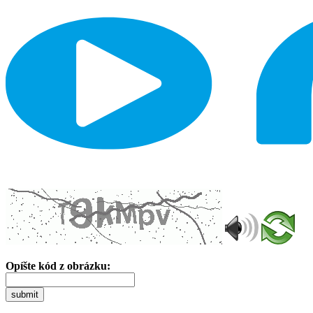
Opíšte kód z obrázku:
submit