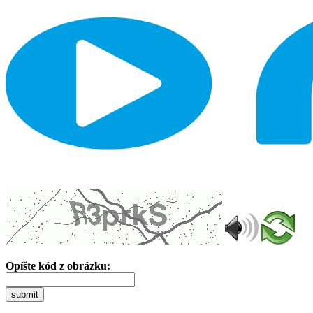
Opíšte kód z obrázku:
submit