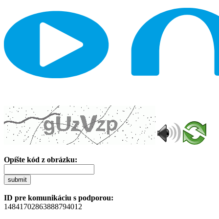
Opíšte kód z obrázku:
submit
ID pre komunikáciu s podporou:
14841702863888794012