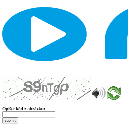
Opíšte kód z obrázku:
submit