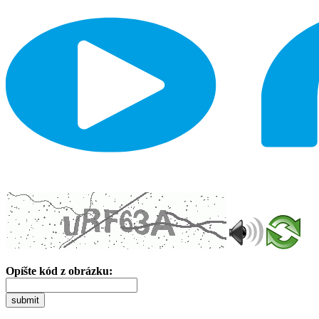
Opíšte kód z obrázku:
submit