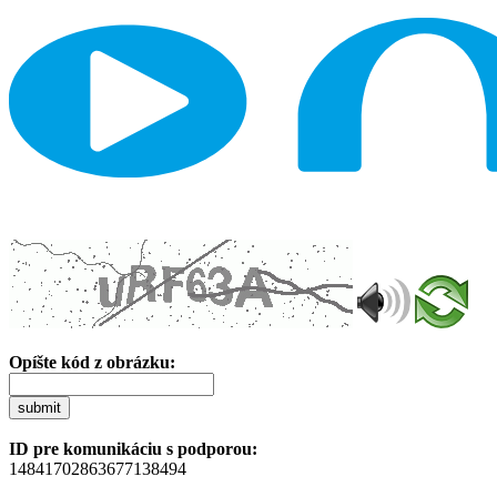
Opíšte kód z obrázku:
submit
ID pre komunikáciu s podporou:
14841702863677138494