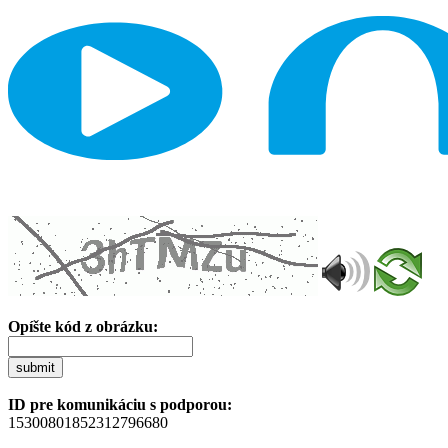
Opíšte kód z obrázku:
submit
ID pre komunikáciu s podporou:
15300801852312796680