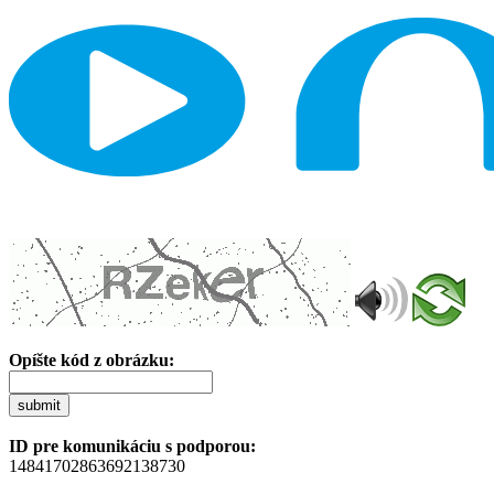
Opíšte kód z obrázku:
submit
ID pre komunikáciu s podporou:
14841702863692138730