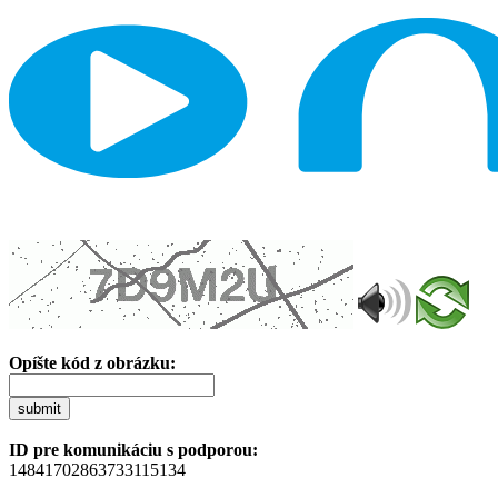
Opíšte kód z obrázku:
submit
ID pre komunikáciu s podporou:
14841702863733115134