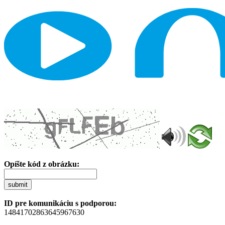
Opíšte kód z obrázku:
submit
ID pre komunikáciu s podporou:
14841702863645967630