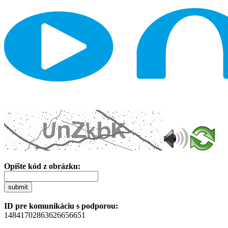
Opíšte kód z obrázku:
submit
ID pre komunikáciu s podporou:
14841702863626656651