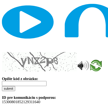
Opíšte kód z obrázku:
submit
ID pre komunikáciu s podporou:
15300801852129311640