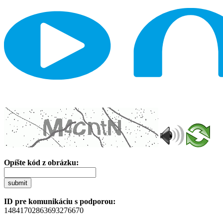
Opíšte kód z obrázku:
submit
ID pre komunikáciu s podporou:
14841702863693276670