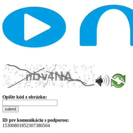
Opíšte kód z obrázku:
submit
ID pre komunikáciu s podporou:
15300801852307386504