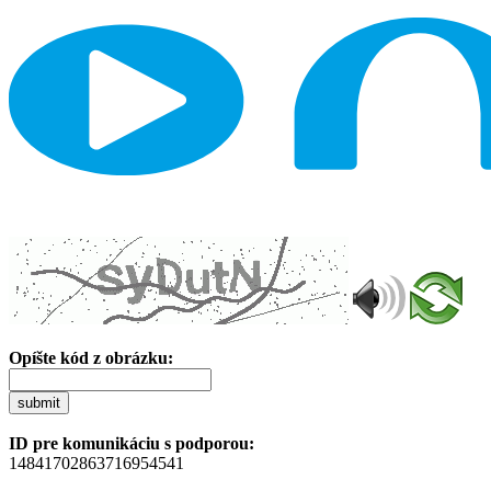
Opíšte kód z obrázku:
submit
ID pre komunikáciu s podporou:
14841702863716954541