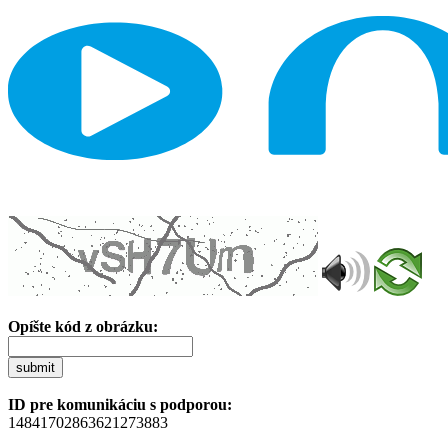
Opíšte kód z obrázku:
submit
ID pre komunikáciu s podporou:
14841702863621273883