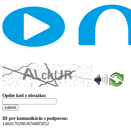
Opíšte kód z obrázku:
submit
ID pre komunikáciu s podporou:
14841702863656885852