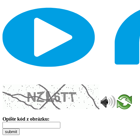
Opíšte kód z obrázku:
submit