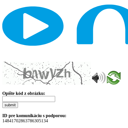
Opíšte kód z obrázku:
submit
ID pre komunikáciu s podporou:
14841702863786305134