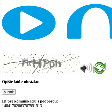
Opíšte kód z obrázku:
submit
ID pre komunikáciu s podporou:
14841702863707951513