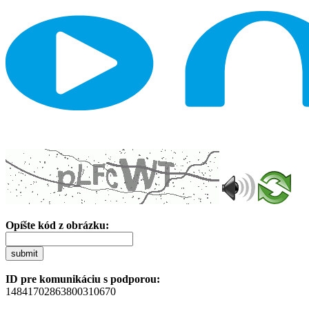
Opíšte kód z obrázku:
submit
ID pre komunikáciu s podporou:
14841702863800310670