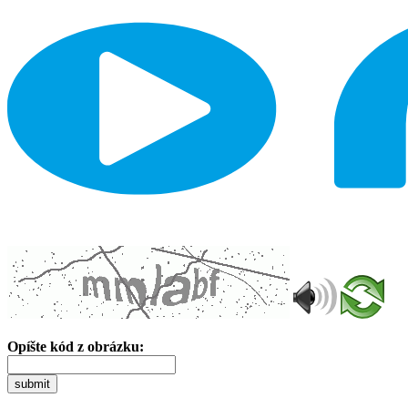
Opíšte kód z obrázku:
submit