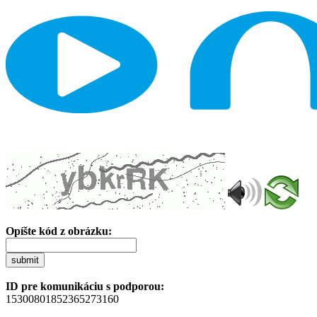
Opíšte kód z obrázku:
submit
ID pre komunikáciu s podporou:
15300801852365273160