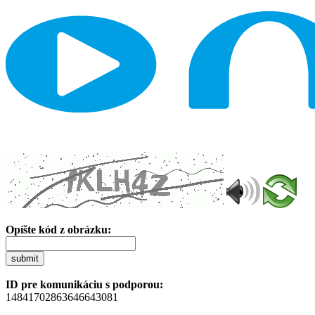
Opíšte kód z obrázku:
submit
ID pre komunikáciu s podporou:
14841702863646643081