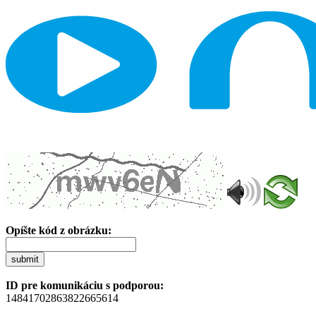
Opíšte kód z obrázku:
submit
ID pre komunikáciu s podporou:
14841702863822665614