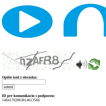
Opíšte kód z obrázku:
submit
ID pre komunikáciu s podporou:
14841702863814613566