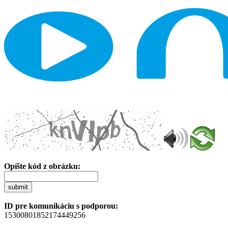
Opíšte kód z obrázku:
submit
ID pre komunikáciu s podporou:
15300801852174449256