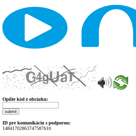
Opíšte kód z obrázku:
submit
ID pre komunikáciu s podporou:
14841702863747587610