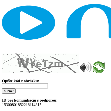
Opíšte kód z obrázku:
submit
ID pre komunikáciu s podporou:
15300801852218114815