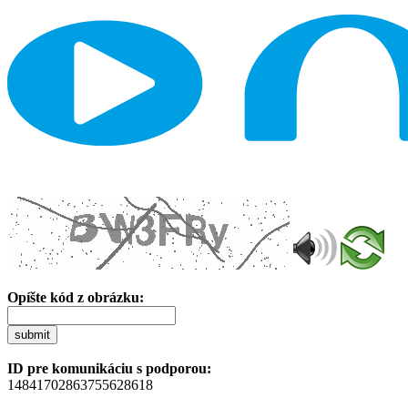
Opíšte kód z obrázku:
submit
ID pre komunikáciu s podporou:
14841702863755628618