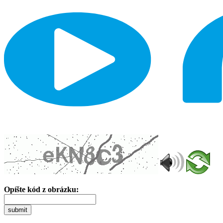
Opíšte kód z obrázku:
submit