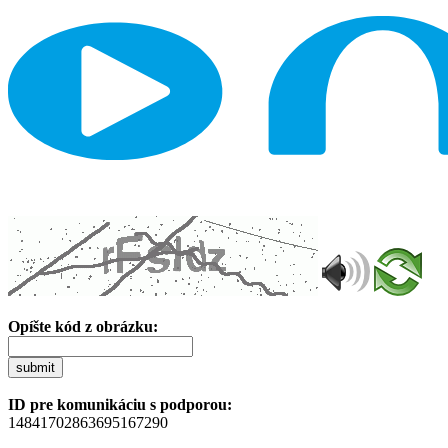
Opíšte kód z obrázku:
submit
ID pre komunikáciu s podporou:
14841702863695167290