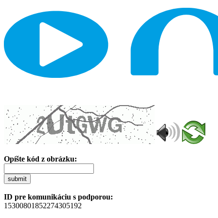
Opíšte kód z obrázku:
submit
ID pre komunikáciu s podporou:
15300801852274305192