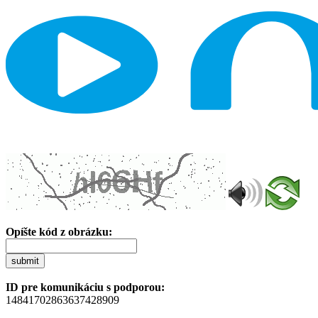
Opíšte kód z obrázku:
submit
ID pre komunikáciu s podporou:
14841702863637428909