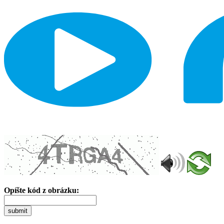
Opíšte kód z obrázku:
submit