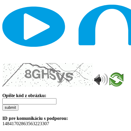
Opíšte kód z obrázku:
submit
ID pre komunikáciu s podporou:
14841702863563223307