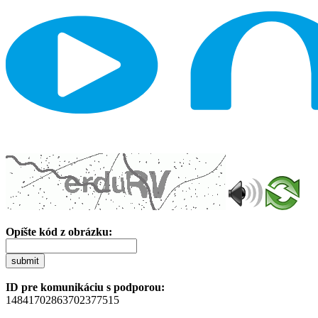
Opíšte kód z obrázku:
submit
ID pre komunikáciu s podporou:
14841702863702377515