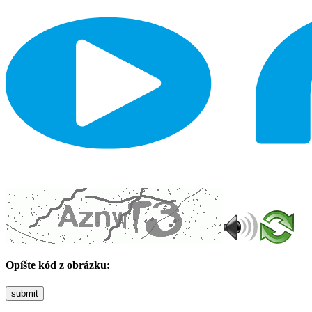
Opíšte kód z obrázku:
submit