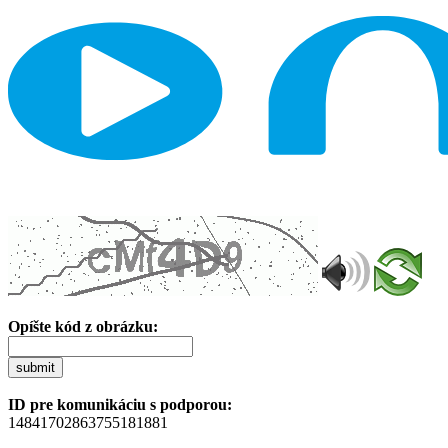
Opíšte kód z obrázku:
submit
ID pre komunikáciu s podporou:
14841702863755181881