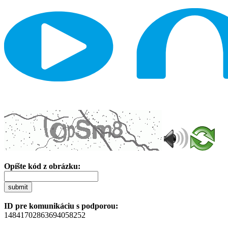
Opíšte kód z obrázku:
submit
ID pre komunikáciu s podporou:
14841702863694058252