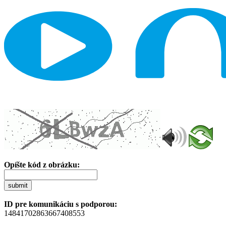
Opíšte kód z obrázku:
submit
ID pre komunikáciu s podporou:
14841702863667408553