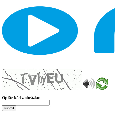
Opíšte kód z obrázku:
submit