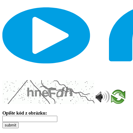
Opíšte kód z obrázku:
submit