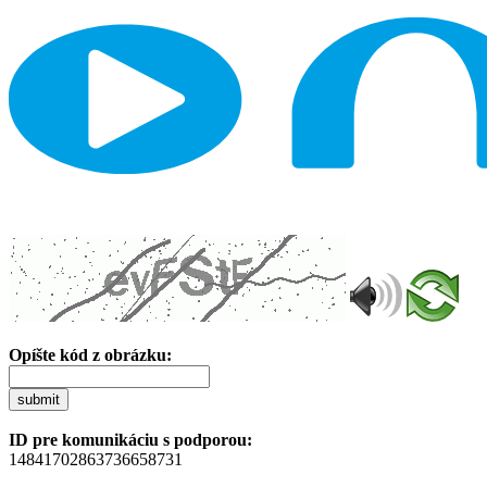
Opíšte kód z obrázku:
submit
ID pre komunikáciu s podporou:
14841702863736658731