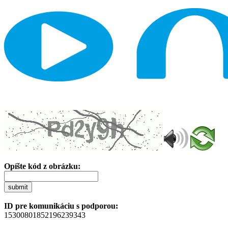
Opíšte kód z obrázku:
submit
ID pre komunikáciu s podporou:
15300801852196239343