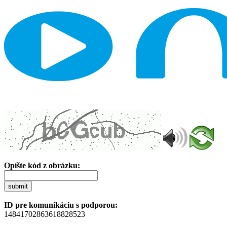
Opíšte kód z obrázku:
submit
ID pre komunikáciu s podporou:
14841702863618828523