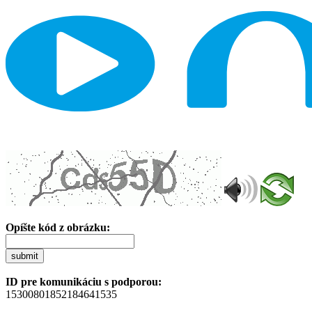
Opíšte kód z obrázku:
submit
ID pre komunikáciu s podporou:
15300801852184641535