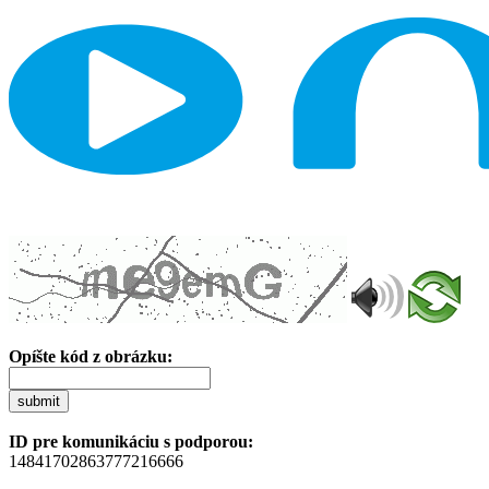
Opíšte kód z obrázku:
submit
ID pre komunikáciu s podporou:
14841702863777216666